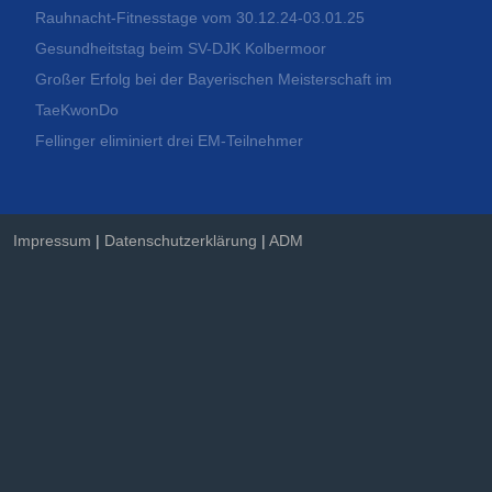
Rauhnacht-Fitnesstage vom 30.12.24-03.01.25
Gesundheitstag beim SV-DJK Kolbermoor
Großer Erfolg bei der Bayerischen Meisterschaft im
TaeKwonDo
Fellinger eliminiert drei EM-Teilnehmer
Impressum
|
Datenschutzerklärung
|
ADM
IMPRESSUM¹
Anbieter:
SV-DJK Kolbermoor e.V.