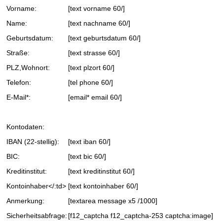
Vorname:
[text vorname 60/]
Name:
[text nachname 60/]
Geburtsdatum:
[text geburtsdatum 60/]
Straße:
[text strasse 60/]
PLZ,Wohnort:
[text plzort 60/]
Telefon:
[tel phone 60/]
E-Mail*:
[email* email 60/]
Kontodaten:
IBAN (22-stellig):
[text iban 60/]
BIC:
[text bic 60/]
Kreditinstitut:
[text kreditinstitut 60/]
Kontoinhaber</:td>
[text kontoinhaber 60/]
Anmerkung:
[textarea message x5 /1000]
Sicherheitsabfrage:
[f12_captcha f12_captcha-253 captcha:image]