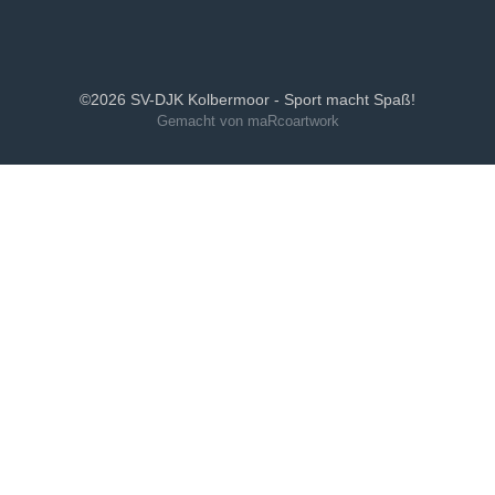
¹ § 5 Telemediengengesetz (TMG)
©2026 SV-DJK Kolbermoor - Sport macht Spaß!
Gemacht von maRcoartwork