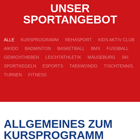
UNSER
SPORTANGEBOT
ALLE
KURSPROGRAMM
REHASPORT
KIDS AKTIV CLUB
AIKIDO
BADMINTON
BASKETBALL
BMX
FUSSBALL
GEWICHTHEBEN
LEICHTATHLETIK
MÄUSEBURG
SKI
SPORTKEGELN
ESPORTS
TAEKWONDO
TISCHTENNIS
TURNEN
FITNESS
ALLGEMEINES ZUM
KURSPROGRAMM