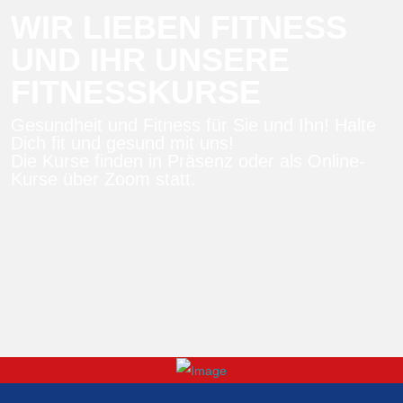
WIR LIEBEN FITNESS
UND IHR UNSERE
FITNESSKURSE
Gesundheit und Fitness für Sie und Ihn! Halte
Dich fit und gesund mit uns!
Die Kurse finden in Präsenz oder als Online-
Kurse über Zoom statt.