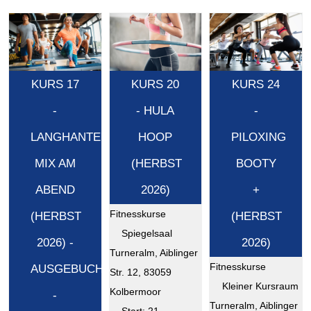
KURS 17
KURS 20
KURS 24
-
- HULA
-
LANGHANTEL
HOOP
PILOXING
MIX AM
(HERBST
BOOTY
ABEND
2026)
+
Fitnesskurse
(HERBST
(HERBST
Spiegelsaal
2026) -
2026)
Turneralm, Aiblinger
Fitnesskurse
AUSGEBUCHT
Str. 12, 83059
Kleiner Kursraum
Kolbermoor
-
Turneralm, Aiblinger