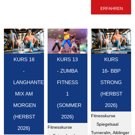
ERFAHREN
KURS 18
KURS 13
KURS
-
- ZUMBA
16- BBP
LANGHANTEL
FITNESS
STRONG
MIX AM
1
(HERBST
MORGEN
(SOMMER
2026)
Fitnesskurse
(HERBST
2026)
Spiegelsaal
Fitnesskurse
2026)
Turneralm, Aiblinger