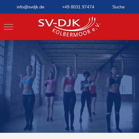
info@svdjk.de
+49 8031 97474
Suche
Mobile Menu Toggle
MELDE DICH FÜR
UNSERE
FITNESSKURSE AN
Du bist nur ein Training von guter
Laune entfernt!