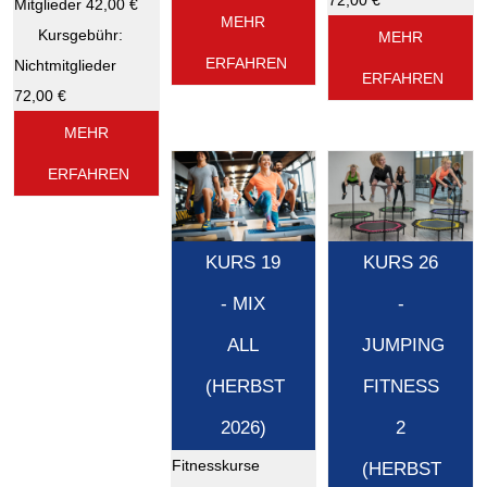
Mitglieder 42,00 €
MEHR
Kursgebühr:
MEHR
ERFAHREN
Nichtmitglieder
ERFAHREN
72,00 €
MEHR
ERFAHREN
KURS 19
KURS 26
- MIX
-
ALL
JUMPING
(HERBST
FITNESS
2026)
2
Fitnesskurse
(HERBST