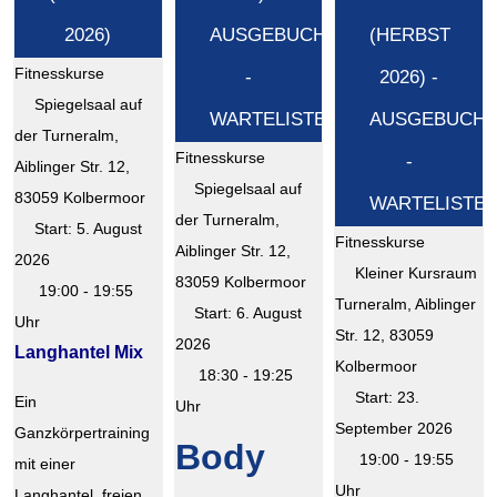
2026)
AUSGEBUCHT
(HERBST
Fitnesskurse
-
2026) -
Spiegelsaal auf
WARTELISTE
AUSGEBUCH
der Turneralm,
Fitnesskurse
-
Aiblinger Str. 12,
Spiegelsaal auf
83059 Kolbermoor
WARTELISTE!
der Turneralm,
Start: 5. August
Fitnesskurse
Aiblinger Str. 12,
2026
Kleiner Kursraum
83059 Kolbermoor
19:00 - 19:55
Turneralm, Aiblinger
Start: 6. August
Uhr
Str. 12, 83059
2026
Langhantel Mix
Kolbermoor
18:30 - 19:25
Start: 23.
Ein
Uhr
September 2026
Ganzkörpertraining
Body
19:00 - 19:55
mit einer
Uhr
Langhantel, freien