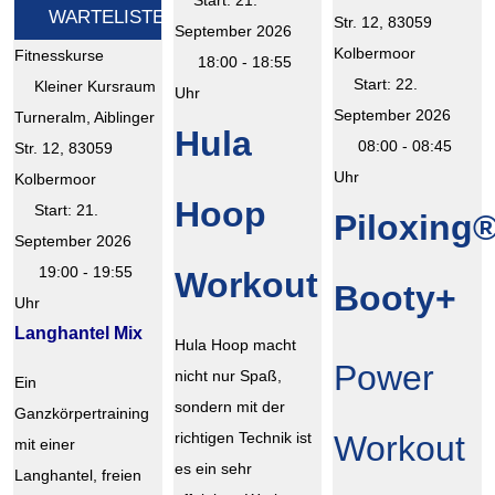
Start: 21.
WARTELISTE!
Str. 12, 83059
September 2026
Kolbermoor
Fitnesskurse
18:00 - 18:55
Start: 22.
Kleiner Kursraum
Uhr
September 2026
Turneralm, Aiblinger
Hula
08:00 - 08:45
Str. 12, 83059
Uhr
Kolbermoor
Hoop
Start: 21.
Piloxing
September 2026
19:00 - 19:55
Workout
Booty+
Uhr
Langhantel Mix
Hula Hoop macht
Power
nicht nur Spaß,
Ein
sondern mit der
Ganzkörpertraining
richtigen Technik ist
Workout
mit einer
es ein sehr
Langhantel, freien