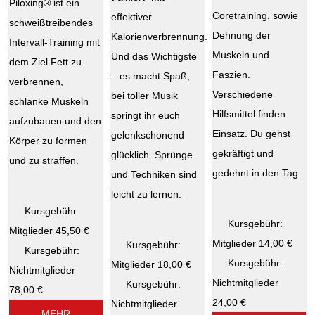
Piloxing® ist ein
Coretraining, sowie
effektiver
schweißtreibendes
Dehnung der
Kalorienverbrennung.
Intervall-Training mit
Muskeln und
Und das Wichtigste
dem Ziel Fett zu
Faszien.
– es macht Spaß,
verbrennen,
Verschiedene
bei toller Musik
schlanke Muskeln
Hilfsmittel finden
springt ihr euch
aufzubauen und den
Einsatz. Du gehst
gelenkschonend
Körper zu formen
gekräftigt und
glücklich. Sprünge
und zu straffen.
gedehnt in den Tag.
und Techniken sind
leicht zu lernen.
Kursgebühr:
Kursgebühr:
Mitglieder 45,50 €
Mitglieder 14,00 €
Kursgebühr:
Kursgebühr:
Kursgebühr:
Mitglieder 18,00 €
Nichtmitglieder
Nichtmitglieder
Kursgebühr:
78,00 €
24,00 €
Nichtmitglieder
MEHR