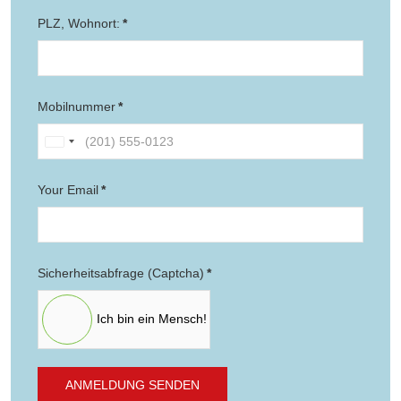
PLZ, Wohnort:
*
Mobilnummer
*
United
States
Your Email
*
+1
Sicherheitsabfrage (Captcha)
*
Ich bin ein Mensch!
ANMELDUNG SENDEN