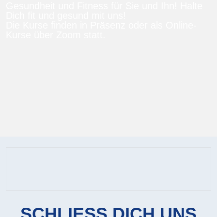
Gesundheit und Fitness für Sie und Ihn! Halte
Dich fit und gesund mit uns!
Die Kurse finden in Präsenz oder als Online-
Kurse über Zoom statt.
SCHLIESS DICH UNS