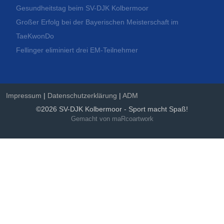
Gesundheitstag beim SV-DJK Kolbermoor
Großer Erfolg bei der Bayerischen Meisterschaft im
TaeKwonDo
Fellinger eliminiert drei EM-Teilnehmer
Impressum
|
Datenschutzerklärung
|
ADM
©2026 SV-DJK Kolbermoor - Sport macht Spaß!
Gemacht von maRcoartwork