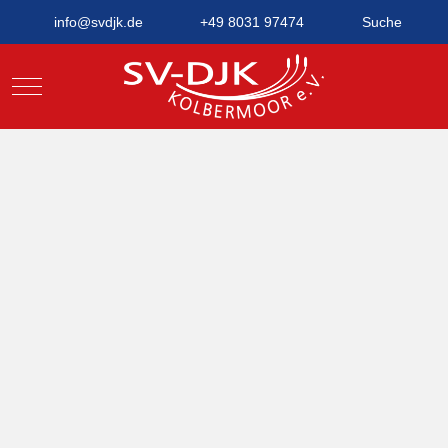
info@svdjk.de
+49 8031 97474
Suche
Mobile Menu Toggle