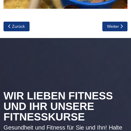
Vorheriger Beitrag: Leichtathletik
Nächster Beit
Zurück
Weiter
WIR LIEBEN FITNESS
UND IHR UNSERE
FITNESSKURSE
Gesundheit und Fitness für Sie und Ihn! Halte