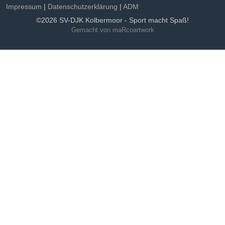
Impressum
|
Datenschutzerklärung
|
ADM
©2026 SV-DJK Kolbermoor - Sport macht Spaß!
Gemacht von maRcoartwork