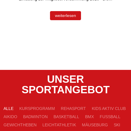
weiterlesen
UNSER
SPORTANGEBOT
ALLE
KURSPROGRAMM
REHASPORT
KIDS AKTIV CLUB
AIKIDO
BADMINTON
BASKETBALL
BMX
FUSSBALL
GEWICHTHEBEN
LEICHTATHLETIK
MÄUSEBURG
SKI