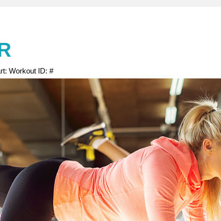
ER
rt:
Workout
ID:
#