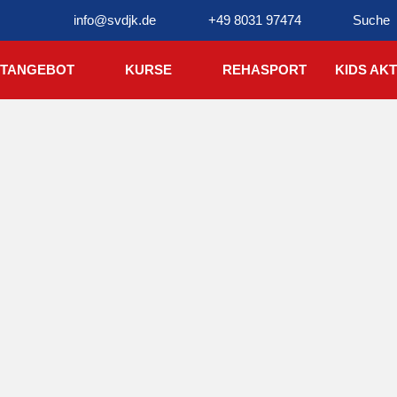
info@svdjk.de
+49 8031 97474
Suche
TANGEBOT
KURSE
REHASPORT
KIDS AKT