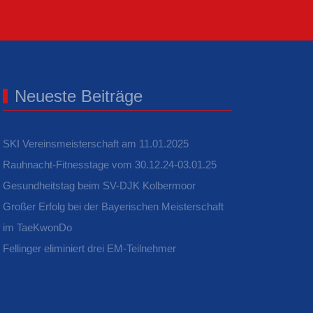
Neueste Beiträge
SKI Vereinsmeisterschaft am 11.01.2025
Rauhnacht-Fitnesstage vom 30.12.24-03.01.25
Gesundheitstag beim SV-DJK Kolbermoor
Großer Erfolg bei der Bayerischen Meisterschaft
im TaeKwonDo
Fellinger eliminiert drei EM-Teilnehmer