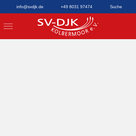
info@svdjk.de
+49 8031 97474
Suche
Mobile Menu Toggle