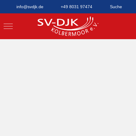
info@svdjk.de
+49 8031 97474
Suche
Mobile Menu Toggle