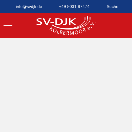
info@svdjk.de
+49 8031 97474
Suche
Mobile Menu Toggle