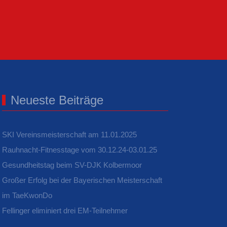
Neueste Beiträge
SKI Vereinsmeisterschaft am 11.01.2025
Rauhnacht-Fitnesstage vom 30.12.24-03.01.25
Gesundheitstag beim SV-DJK Kolbermoor
Großer Erfolg bei der Bayerischen Meisterschaft
im TaeKwonDo
Fellinger eliminiert drei EM-Teilnehmer