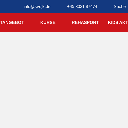
info@svdjk.de
+49 8031 97474
Suche
TANGEBOT
KURSE
REHASPORT
KIDS AKT