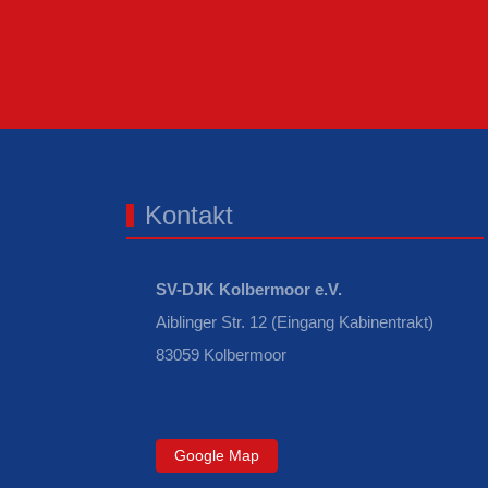
Kontakt
SV-DJK Kolbermoor e.V.
Aiblinger Str. 12 (Eingang Kabinentrakt)
83059 Kolbermoor
Google Map