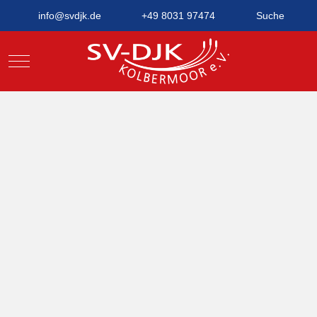
info@svdjk.de
+49 8031 97474
Suche
Mobile Menu Toggle