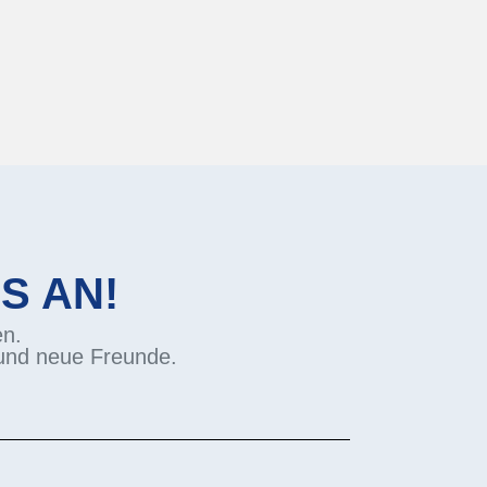
S AN!
en.
und neue Freunde.