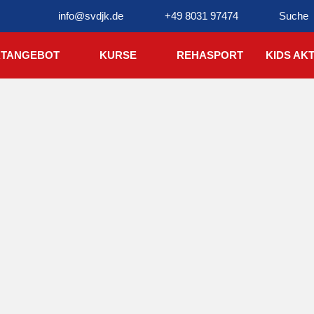
info@svdjk.de
+49 8031 97474
Suche
TANGEBOT
KURSE
REHASPORT
KIDS AKT