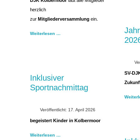
DJK Kolbermoor
lädt alle Mitglieder
herzlich
zur
Mitgliederversammlung
ein.
Jah
Weiterlesen …
202
Ve
SV-DJK
Inklusiver
Zukunf
Sportnachmittag
Weiter
Veröffentlicht: 17. April 2026
begeistert Kinder in Kolbermoor
Weiterlesen …