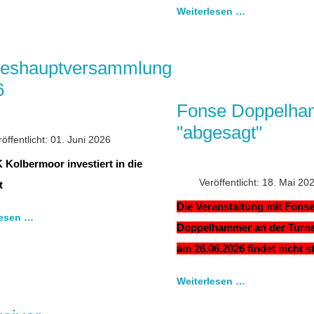
Weiterlesen …
reshauptversammlung
6
Fonse Doppelh
"abgesagt"
röffentlicht: 01. Juni 2026
 Kolbermoor investiert in die
Veröffentlicht: 18. Mai 20
t
Die Veranstaltung mit Fons
lesen …
Doppelhammer an der Turn
am 26.06.2026 findet nicht st
Weiterlesen …