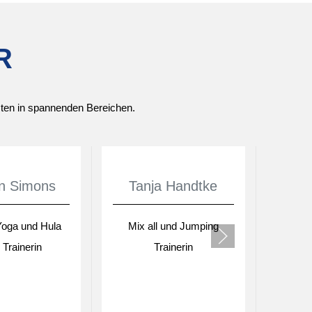
R
listen in spannenden Bereichen.
in Simons
Tanja Handtke
Ka
Yoga und Hula
Mix all und Jumping
Rücke
Trainerin
Trainerin