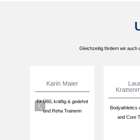
Gleichzeitig fördern wir auch 
Karin Maier
Lau
Kratten
Fit Ü60, kräftig & gedehnt
Bodyathletics 
und Reha Trainerin
and Core T